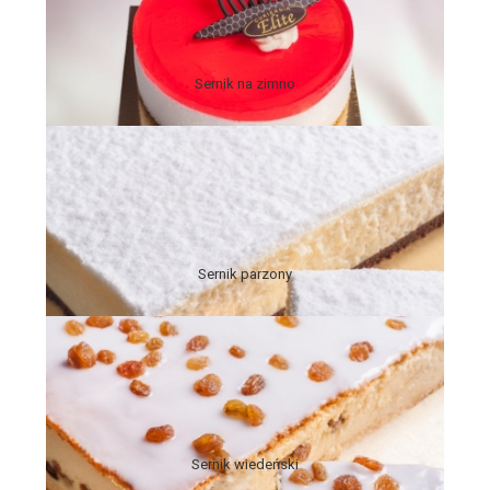
'
Sernik na zimno
'
Sernik parzony
'
Sernik wiedeński