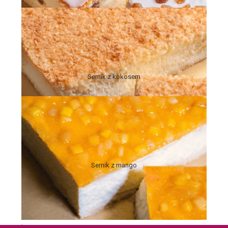
'
Sernik z kokosem
'
Sernik z mango
'